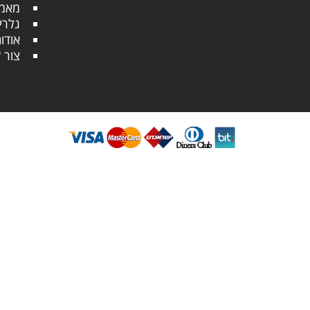
מאמר
גלרי
אודו
צור 