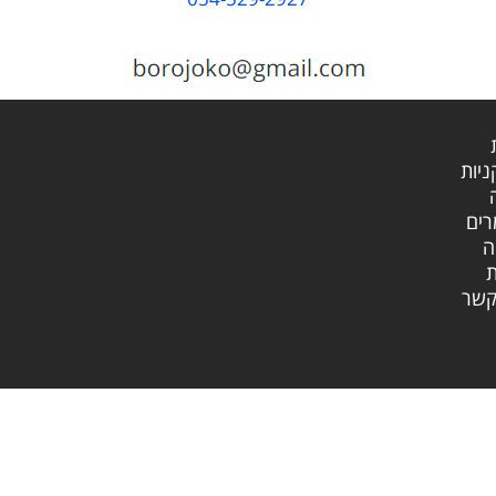
ניות
ים
ה
ת
קשר